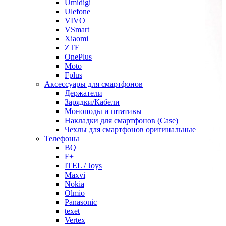
Umidigi
Ulefone
VIVO
VSmart
Xiaomi
ZTE
OnePlus
Moto
Fplus
Аксессуары для смартфонов
Держатели
Зарядки/Кабели
Моноподы и штативы
Накладки для смартфонов (Case)
Чехлы для смартфонов оригинальные
Телефоны
BQ
F+
ITEL / Joys
Maxvi
Nokia
Olmio
Panasonic
texet
Vertex