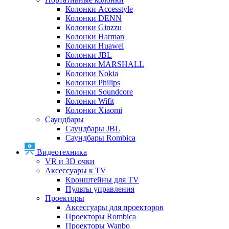
Колонки Accesstyle
Колонки DENN
Колонки Ginzzu
Колонки Harman
Колонки Huawei
Колонки JBL
Колонки MARSHALL
Колонки Nokia
Колонки Philips
Колонки Soundcore
Колонки Wifit
Колонки Xiaomi
Саундбары
Саундбары JBL
Саундбары Rombica
Видеотехника
VR и 3D очки
Аксессуары к TV
Кронштейны для TV
Пульты управления
Проекторы
Аксессуары для проекторов
Проекторы Rombica
Проекторы Wanbo