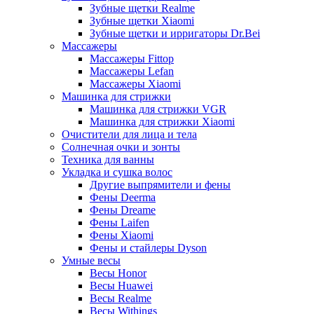
Зубные щетки Realme
Зубные щетки Xiaomi
Зубные щетки и ирригаторы Dr.Bei
Массажеры
Массажеры Fittop
Массажеры Lefan
Массажеры Xiaomi
Машинка для стрижки
Машинка для стрижки VGR
Машинка для стрижки Xiaomi
Очистители для лица и тела
Солнечная очки и зонты
Техника для ванны
Укладка и сушка волос
Другие выпрямители и фены
Фены Deerma
Фены Dreame
Фены Laifen
Фены Xiaomi
Фены и стайлеры Dyson
Умные весы
Весы Honor
Весы Huawei
Весы Realme
Весы Withings