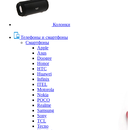
Колонки
Телефоны и смартфоны
Смартфоны
Apple
Asus
Doogee
Honor
HTC
Huawei
Infinix
ITEL
Motorola
Nokia
POCO
Realme
Samsung
Sony
TCL
Tecno