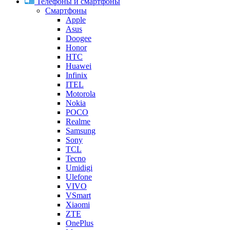
Телефоны и смартфоны
Смартфоны
Apple
Asus
Doogee
Honor
HTC
Huawei
Infinix
ITEL
Motorola
Nokia
POCO
Realme
Samsung
Sony
TCL
Tecno
Umidigi
Ulefone
VIVO
VSmart
Xiaomi
ZTE
OnePlus