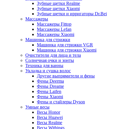
Зубные щетки Realme
Зубные щетки Xiaomi
Зубные щетки и ирригаторы Dr.Bei
Массажеры
Массажеры Fittop
Массажеры Lefan
Массажеры Xiaomi
Машинка для стрижки
Машинка для стрижки VGR
Машинка для стрижки Xiaomi
Очистители для лица и тела
Солнечная очки и зонты
Техника для ванны
Укладка и сушка волос
Другие выпрямители и фены
Фены Deerma
Фены Dreame
Фены Laifen
Фены Xiaomi
Фены и стайлеры Dyson
Умные весы
Весы Honor
Весы Huawei
Весы Realme
Весы Withings