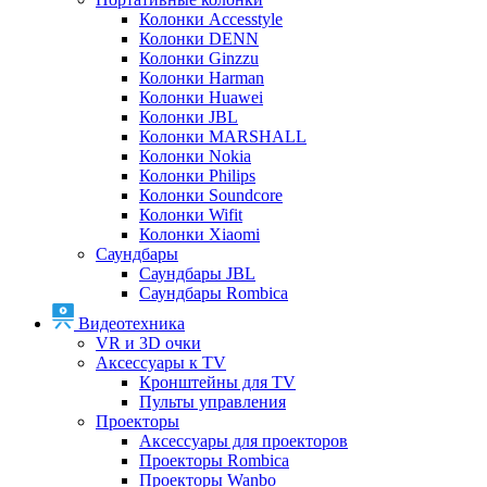
Колонки Accesstyle
Колонки DENN
Колонки Ginzzu
Колонки Harman
Колонки Huawei
Колонки JBL
Колонки MARSHALL
Колонки Nokia
Колонки Philips
Колонки Soundcore
Колонки Wifit
Колонки Xiaomi
Саундбары
Саундбары JBL
Саундбары Rombica
Видеотехника
VR и 3D очки
Аксессуары к TV
Кронштейны для TV
Пульты управления
Проекторы
Аксессуары для проекторов
Проекторы Rombica
Проекторы Wanbo