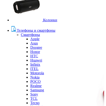
Колонки
Телефоны и смартфоны
Смартфоны
Apple
Asus
Doogee
Honor
HTC
Huawei
Infinix
ITEL
Motorola
Nokia
POCO
Realme
Samsung
Sony
TCL
Tecno