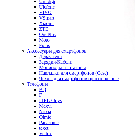
Umidigi
Ulefone
VIVO
VSmart
Xiaomi
ZTE
OnePlus
Moto
Fplus
Аксессуары для смартфонов
Держатели
Зарядки/Кабели
Моноподы и штативы
Накладки для смартфонов (Case)
Чехлы для смартфонов оригинальные
Телефоны
BQ
F+
ITEL / Joys
Maxvi
Nokia
Olmio
Panasonic
texet
Vertex