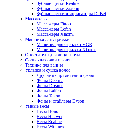
Зубные щетки Realme
Зубные щетки Xiaomi
Зубные щетки и ирригаторы Dr.Bei
Массажеры
Массажеры Fittop
Массажеры Lefan
Массажеры Xiaomi
Машинка для стрижки
Машинка для стрижки VGR
Машинка для стрижки Xiaomi
Очистители для лица и тела
Солнечная очки и зонты
Техника для ванны
Укладка и сушка волос
Другие выпрямители и фены
Фены Deerma
Фены Dreame
Фены Laifen
Фены Xiaomi
Фены и стайлеры Dyson
Умные весы
Весы Honor
Весы Huawei
Весы Realme
Весы Withings