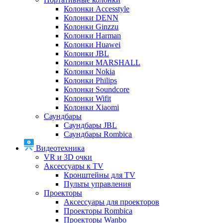
Колонки Accesstyle
Колонки DENN
Колонки Ginzzu
Колонки Harman
Колонки Huawei
Колонки JBL
Колонки MARSHALL
Колонки Nokia
Колонки Philips
Колонки Soundcore
Колонки Wifit
Колонки Xiaomi
Саундбары
Саундбары JBL
Саундбары Rombica
Видеотехника
VR и 3D очки
Аксессуары к TV
Кронштейны для TV
Пульты управления
Проекторы
Аксессуары для проекторов
Проекторы Rombica
Проекторы Wanbo