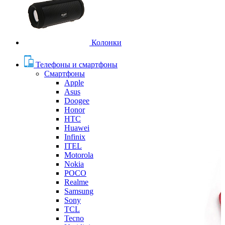
Колонки
Телефоны и смартфоны
Смартфоны
Apple
Asus
Doogee
Honor
HTC
Huawei
Infinix
ITEL
Motorola
Nokia
POCO
Realme
Samsung
Sony
TCL
Tecno