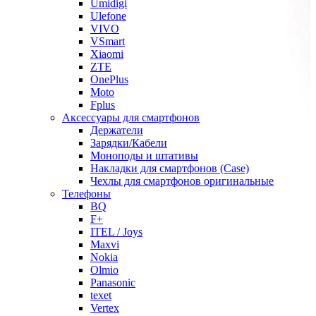
Umidigi
Ulefone
VIVO
VSmart
Xiaomi
ZTE
OnePlus
Moto
Fplus
Аксессуары для смартфонов
Держатели
Зарядки/Кабели
Моноподы и штативы
Накладки для смартфонов (Case)
Чехлы для смартфонов оригинальные
Телефоны
BQ
F+
ITEL / Joys
Maxvi
Nokia
Olmio
Panasonic
texet
Vertex