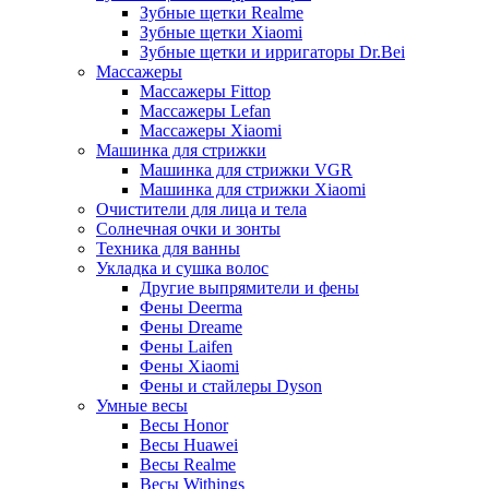
Зубные щетки Realme
Зубные щетки Xiaomi
Зубные щетки и ирригаторы Dr.Bei
Массажеры
Массажеры Fittop
Массажеры Lefan
Массажеры Xiaomi
Машинка для стрижки
Машинка для стрижки VGR
Машинка для стрижки Xiaomi
Очистители для лица и тела
Солнечная очки и зонты
Техника для ванны
Укладка и сушка волос
Другие выпрямители и фены
Фены Deerma
Фены Dreame
Фены Laifen
Фены Xiaomi
Фены и стайлеры Dyson
Умные весы
Весы Honor
Весы Huawei
Весы Realme
Весы Withings