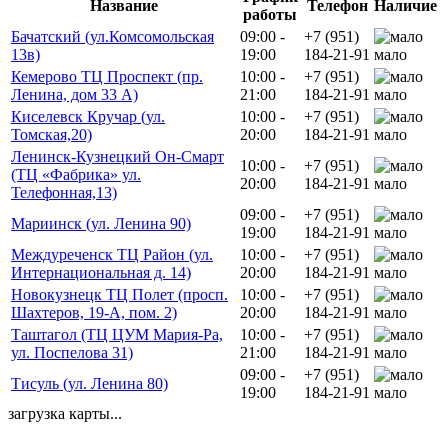
Название
Телефон
Наличие
работы
Бачатский (ул.Комсомольская
09:00 -
+7 (951)
13в)
19:00
184-21-91
мало
Кемерово ТЦ Проспект (пр.
10:00 -
+7 (951)
Ленина, дом 33 А)
21:00
184-21-91
мало
Киселевск Кручар (ул.
10:00 -
+7 (951)
Томская,20)
20:00
184-21-91
мало
Ленинск-Кузнецкий Он-Смарт
10:00 -
+7 (951)
(ТЦ «Фабрика» ул.
20:00
184-21-91
мало
Телефонная,13)
09:00 -
+7 (951)
Мариинск (ул. Ленина 90)
19:00
184-21-91
мало
Междуреченск ТЦ Район (ул.
10:00 -
+7 (951)
Интернациональная д. 14)
20:00
184-21-91
мало
Новокузнецк ТЦ Полет (просп.
10:00 -
+7 (951)
Шахтеров, 19-А, пом. 2)
20:00
184-21-91
мало
Таштагол (ТЦ ЦУМ Мария-Ра,
10:00 -
+7 (951)
ул. Поспелова 31)
21:00
184-21-91
мало
09:00 -
+7 (951)
Тисуль (ул. Ленина 80)
19:00
184-21-91
мало
загрузка карты...