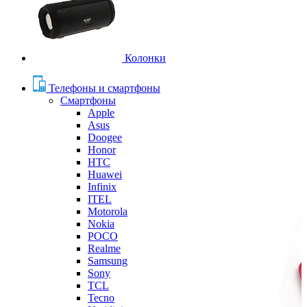
Колонки
Телефоны и смартфоны
Смартфоны
Apple
Asus
Doogee
Honor
HTC
Huawei
Infinix
ITEL
Motorola
Nokia
POCO
Realme
Samsung
Sony
TCL
Tecno