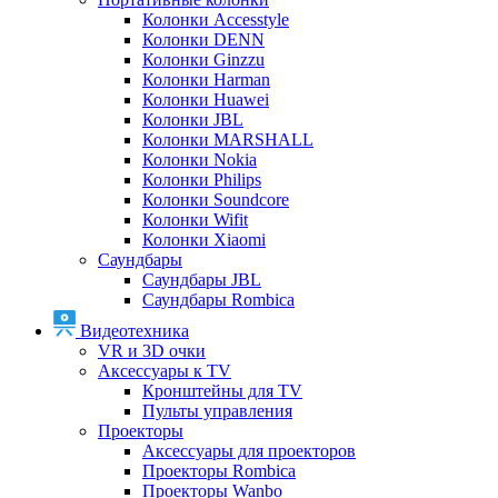
Колонки Accesstyle
Колонки DENN
Колонки Ginzzu
Колонки Harman
Колонки Huawei
Колонки JBL
Колонки MARSHALL
Колонки Nokia
Колонки Philips
Колонки Soundcore
Колонки Wifit
Колонки Xiaomi
Саундбары
Саундбары JBL
Саундбары Rombica
Видеотехника
VR и 3D очки
Аксессуары к TV
Кронштейны для TV
Пульты управления
Проекторы
Аксессуары для проекторов
Проекторы Rombica
Проекторы Wanbo