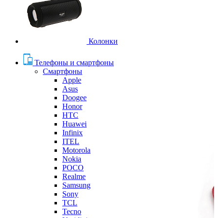
Колонки
Телефоны и смартфоны
Смартфоны
Apple
Asus
Doogee
Honor
HTC
Huawei
Infinix
ITEL
Motorola
Nokia
POCO
Realme
Samsung
Sony
TCL
Tecno