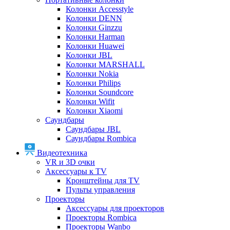
Колонки Accesstyle
Колонки DENN
Колонки Ginzzu
Колонки Harman
Колонки Huawei
Колонки JBL
Колонки MARSHALL
Колонки Nokia
Колонки Philips
Колонки Soundcore
Колонки Wifit
Колонки Xiaomi
Саундбары
Саундбары JBL
Саундбары Rombica
Видеотехника
VR и 3D очки
Аксессуары к TV
Кронштейны для TV
Пульты управления
Проекторы
Аксессуары для проекторов
Проекторы Rombica
Проекторы Wanbo