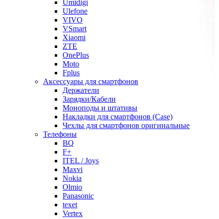
Umidigi
Ulefone
VIVO
VSmart
Xiaomi
ZTE
OnePlus
Moto
Fplus
Аксессуары для смартфонов
Держатели
Зарядки/Кабели
Моноподы и штативы
Накладки для смартфонов (Case)
Чехлы для смартфонов оригинальные
Телефоны
BQ
F+
ITEL / Joys
Maxvi
Nokia
Olmio
Panasonic
texet
Vertex