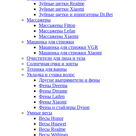
Зубные щетки Realme
Зубные щетки Xiaomi
Зубные щетки и ирригаторы Dr.Bei
Массажеры
Массажеры Fittop
Массажеры Lefan
Массажеры Xiaomi
Машинка для стрижки
Машинка для стрижки VGR
Машинка для стрижки Xiaomi
Очистители для лица и тела
Солнечная очки и зонты
Техника для ванны
Укладка и сушка волос
Другие выпрямители и фены
Фены Deerma
Фены Dreame
Фены Laifen
Фены Xiaomi
Фены и стайлеры Dyson
Умные весы
Весы Honor
Весы Huawei
Весы Realme
Весы Withings