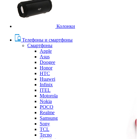
Колонки
Телефоны и смартфоны
Смартфоны
Apple
Asus
Doogee
Honor
HTC
Huawei
Infinix
ITEL
Motorola
Nokia
POCO
Realme
Samsung
Sony
TCL
Tecno