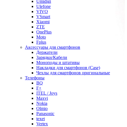
Umidigi
Ulefone
VIVO
VSmart
Xiaomi
ZTE
OnePlus
Moto
Fplus
Аксессуары для смартфонов
Держатели
Зарядки/Кабели
Моноподы и штативы
Накладки для смартфонов (Case)
Чехлы для смартфонов оригинальные
Телефоны
BQ
F+
ITEL / Joys
Maxvi
Nokia
Olmio
Panasonic
texet
Vertex