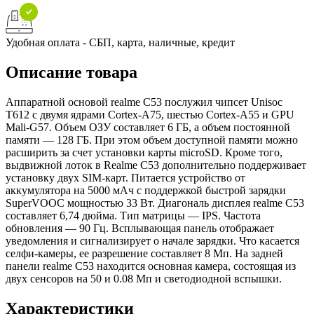
Удобная оплата - СБП, карта, наличные, кредит
Описание товара
Аппаратной основой realme C53 послужил чипсет Unisoc
T612 с двумя ядрами Cortex-A75, шестью Cortex-A55 и GPU
Mali-G57. Объем ОЗУ составляет 6 ГБ, а объем постоянной
памяти — 128 ГБ. При этом объем доступной памяти можно
расширить за счет установки карты microSD. Кроме того,
выдвижной лоток в Realme C53 дополнительно поддерживает
установку двух SIM-карт. Питается устройство от
аккумулятора на 5000 мАч с поддержкой быстрой зарядки
SuperVOOC мощностью 33 Вт. Диагональ дисплея realme C53
составляет 6,74 дюйма. Тип матрицы — IPS. Частота
обновления — 90 Гц. Всплывающая панель отображает
уведомления и сигнализирует о начале зарядки. Что касается
селфи-камеры, ее разрешение составляет 8 Мп. На задней
панели realme C53 находится основная камера, состоящая из
двух сенсоров на 50 и 0.08 Мп и светодиодной вспышки.
Характеристики