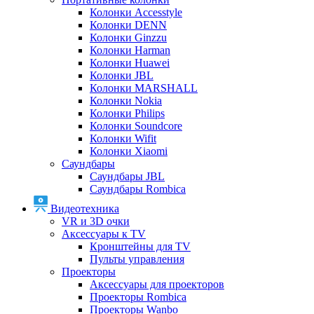
Колонки Accesstyle
Колонки DENN
Колонки Ginzzu
Колонки Harman
Колонки Huawei
Колонки JBL
Колонки MARSHALL
Колонки Nokia
Колонки Philips
Колонки Soundcore
Колонки Wifit
Колонки Xiaomi
Саундбары
Саундбары JBL
Саундбары Rombica
Видеотехника
VR и 3D очки
Аксессуары к TV
Кронштейны для TV
Пульты управления
Проекторы
Аксессуары для проекторов
Проекторы Rombica
Проекторы Wanbo