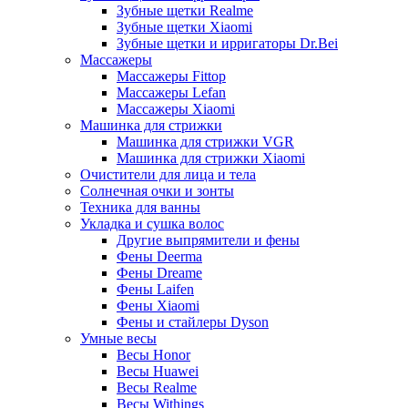
Зубные щетки Realme
Зубные щетки Xiaomi
Зубные щетки и ирригаторы Dr.Bei
Массажеры
Массажеры Fittop
Массажеры Lefan
Массажеры Xiaomi
Машинка для стрижки
Машинка для стрижки VGR
Машинка для стрижки Xiaomi
Очистители для лица и тела
Солнечная очки и зонты
Техника для ванны
Укладка и сушка волос
Другие выпрямители и фены
Фены Deerma
Фены Dreame
Фены Laifen
Фены Xiaomi
Фены и стайлеры Dyson
Умные весы
Весы Honor
Весы Huawei
Весы Realme
Весы Withings