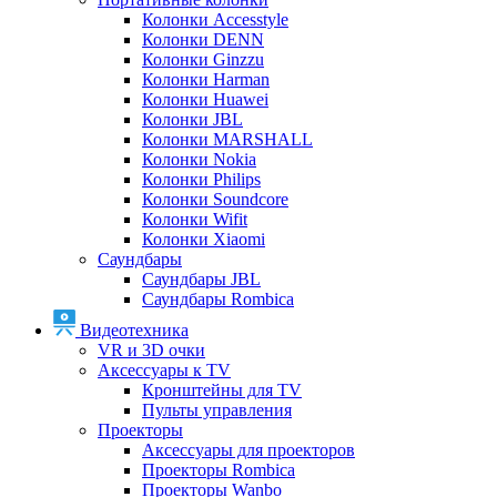
Колонки Accesstyle
Колонки DENN
Колонки Ginzzu
Колонки Harman
Колонки Huawei
Колонки JBL
Колонки MARSHALL
Колонки Nokia
Колонки Philips
Колонки Soundcore
Колонки Wifit
Колонки Xiaomi
Саундбары
Саундбары JBL
Саундбары Rombica
Видеотехника
VR и 3D очки
Аксессуары к TV
Кронштейны для TV
Пульты управления
Проекторы
Аксессуары для проекторов
Проекторы Rombica
Проекторы Wanbo