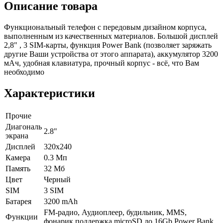
Описание товара
Функциональный телефон с передовым дизайном корпуса,
выполненным из качественных материалов. Большой дисплей
2,8" , 3 SIM-карты, функция Power Bank (позволяет заряжать
другие Ваши устройства от этого аппарата), аккумулятор 3200
мАч, удобная клавиатура, прочный корпус - всё, что Вам
необходимо
Характеристики
Прочие
Диагональ
2.8"
экрана
Дисплей
320х240
Камера
0.3 Мп
Память
32 Мб
Цвет
Черный
SIM
3 SIM
Батарея
3200 mAh
FM-радио, Аудиоплеер, будильник, MMS,
Функции
фонарик,поддержка microSD до 16Gb,Power Bank