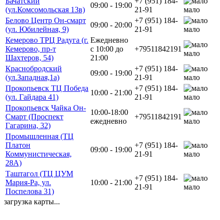
Бачатский
+7 (951) 184-
09:00 - 19:00
(ул.Комсомольская 13в)
21-91
мало
Белово Центр Он-смарт
+7 (951) 184-
09:00 - 20:00
(ул. Юбилейная, 9)
21-91
мало
Кемерово ТРЦ Радуга (г.
Ежедневно
Кемерово, пр-т
с 10:00 до
+79511842191
мало
Шахтеров, 54)
21:00
Краснобродский
+7 (951) 184-
09:00 - 19:00
(ул.Западная,1а)
21-91
мало
Прокопьевск ТЦ Победа
+7 (951) 184-
10:00 - 21:00
(ул. Гайдара 41)
21-91
мало
Прокопьевск Чайка Он-
10:00-18:00
Смарт (Проспект
+79511842191
ежедневно
мало
Гагарина, 32)
Промышленная (ТЦ
Платон
+7 (951) 184-
09:00 - 19:00
Коммунистическая,
21-91
мало
28А)
Таштагол (ТЦ ЦУМ
+7 (951) 184-
Мария-Ра, ул.
10:00 - 21:00
21-91
мало
Поспелова 31)
загрузка карты...