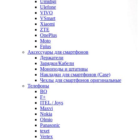
Umidigi
Ulefone
VIVO
VSmart
Xiaomi
ZTE
OnePlus
Moto
Fplus
Аксессуары для смартфонов
Держатели
Зарядки/Кабели
Моноподы и штативы
Накладки для смартфонов (Case)
Чехлы для смартфонов оригинальные
Телефоны
BQ
F+
ITEL / Joys
Maxvi
Nokia
Olmio
Panasonic
texet
Vertex