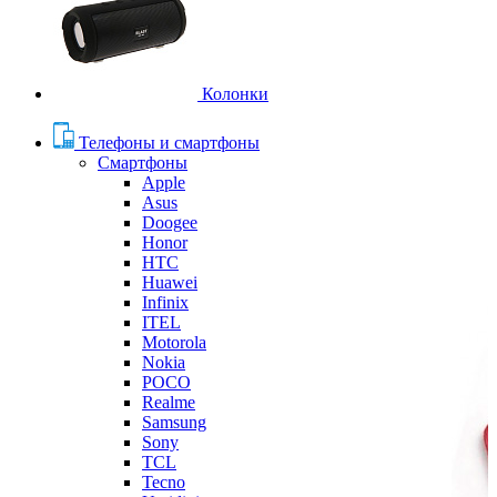
Колонки
Телефоны и смартфоны
Смартфоны
Apple
Asus
Doogee
Honor
HTC
Huawei
Infinix
ITEL
Motorola
Nokia
POCO
Realme
Samsung
Sony
TCL
Tecno