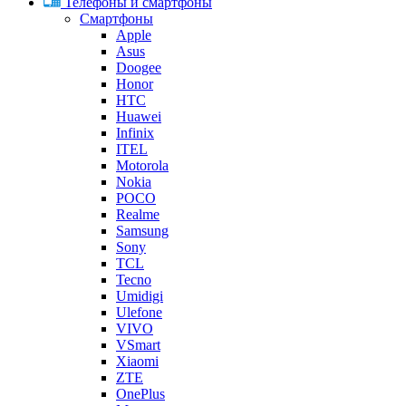
Телефоны и смартфоны
Смартфоны
Apple
Asus
Doogee
Honor
HTC
Huawei
Infinix
ITEL
Motorola
Nokia
POCO
Realme
Samsung
Sony
TCL
Tecno
Umidigi
Ulefone
VIVO
VSmart
Xiaomi
ZTE
OnePlus