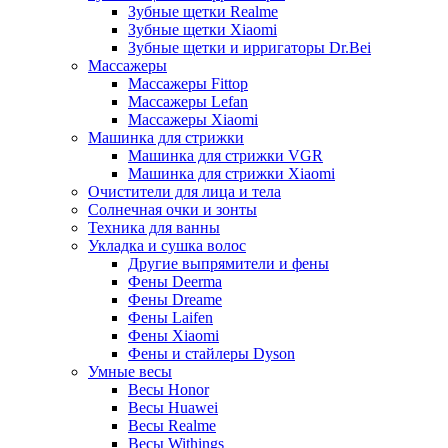
Зубные щетки Realme
Зубные щетки Xiaomi
Зубные щетки и ирригаторы Dr.Bei
Массажеры
Массажеры Fittop
Массажеры Lefan
Массажеры Xiaomi
Машинка для стрижки
Машинка для стрижки VGR
Машинка для стрижки Xiaomi
Очистители для лица и тела
Солнечная очки и зонты
Техника для ванны
Укладка и сушка волос
Другие выпрямители и фены
Фены Deerma
Фены Dreame
Фены Laifen
Фены Xiaomi
Фены и стайлеры Dyson
Умные весы
Весы Honor
Весы Huawei
Весы Realme
Весы Withings