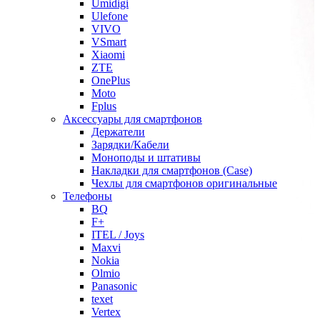
Umidigi
Ulefone
VIVO
VSmart
Xiaomi
ZTE
OnePlus
Moto
Fplus
Аксессуары для смартфонов
Держатели
Зарядки/Кабели
Моноподы и штативы
Накладки для смартфонов (Case)
Чехлы для смартфонов оригинальные
Телефоны
BQ
F+
ITEL / Joys
Maxvi
Nokia
Olmio
Panasonic
texet
Vertex