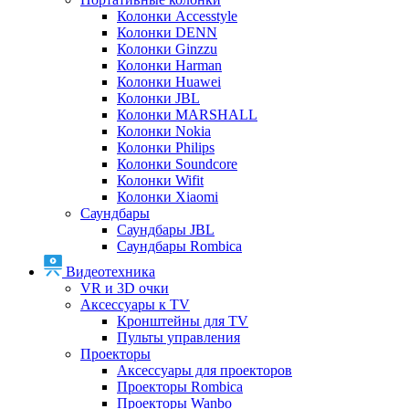
Колонки Accesstyle
Колонки DENN
Колонки Ginzzu
Колонки Harman
Колонки Huawei
Колонки JBL
Колонки MARSHALL
Колонки Nokia
Колонки Philips
Колонки Soundcore
Колонки Wifit
Колонки Xiaomi
Саундбары
Саундбары JBL
Саундбары Rombica
Видеотехника
VR и 3D очки
Аксессуары к TV
Кронштейны для TV
Пульты управления
Проекторы
Аксессуары для проекторов
Проекторы Rombica
Проекторы Wanbo