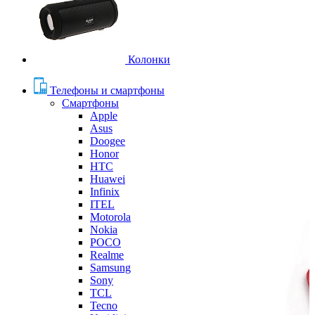
Колонки
Телефоны и смартфоны
Смартфоны
Apple
Asus
Doogee
Honor
HTC
Huawei
Infinix
ITEL
Motorola
Nokia
POCO
Realme
Samsung
Sony
TCL
Tecno